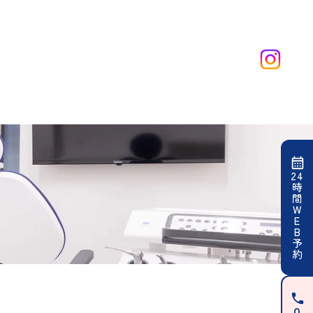
24
時
間
W
E
B
予
約
0