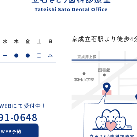
京成立石駅より徒歩4
水
木
金
土
日
━
●
●
□
△
WEBにて受付中！
91-0648
間WEB予約