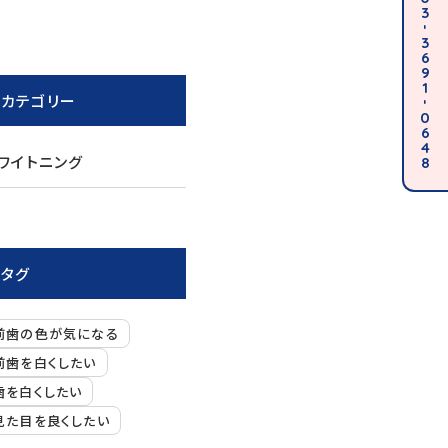
3
-
3
6
9
1
カテゴリー
-
0
6
4
ワイトニング
8
タグ
前歯の色が気になる
前歯を白くしたい
歯を白くしたい
見た目を良くしたい